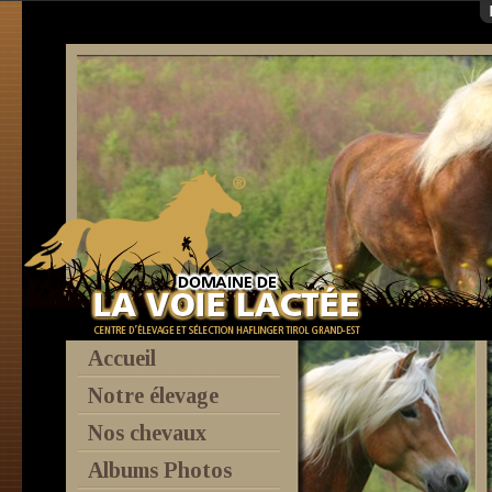
http://www.parc-vosges-nord.fr
http://www.agencebio.org
http://www.haflinger-tirol.com
haflinger
Accueil
Notre élevage
Nos chevaux
Albums Photos