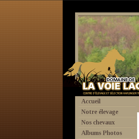
http://www.parc-vosges-nord.fr
http://www.agencebio.org
http
haflinger
Accueil
Notre élevage
Nos chevaux
Albums Photos