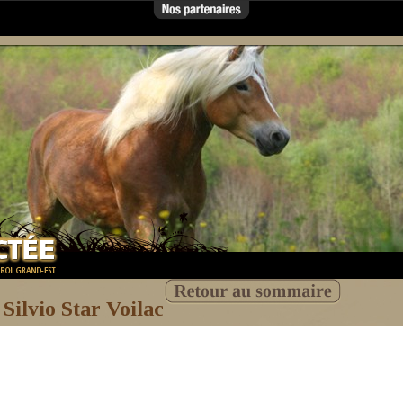
://www.haflinger-tirol.com
http://www.academiedevoltige.com
http://www.attelages-
htt
verzenay.com
Silvio Star Voilac