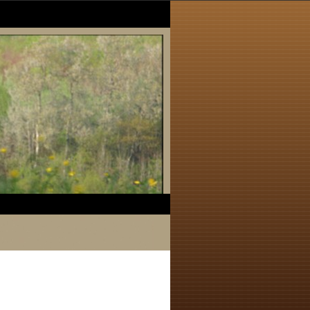
p://www.litiere-cheval.com
http://www.poney-club-gite-la-
musarde.fr